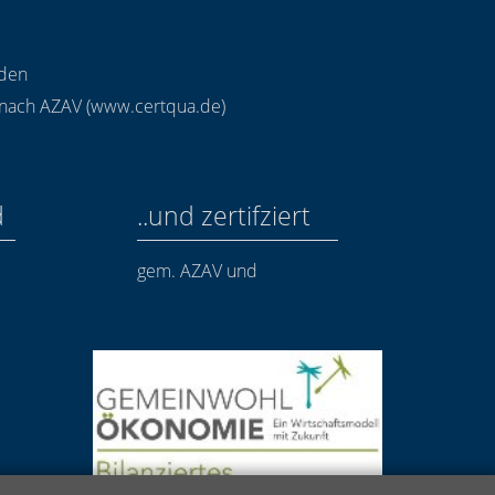
nden
 nach AZAV (
www.certqua.de
)
d
..und zertifziert
gem. AZAV und