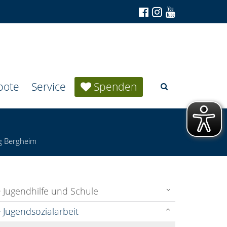
bote
Service
Spenden
eg Bergheim
Jugendhilfe und Schule
Jugendsozialarbeit