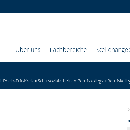
Über uns
Fachbereiche
Stellenange
t Rhein-Erft-Kreis
Schulsozialarbeit an Berufskollegs
Berufskoll