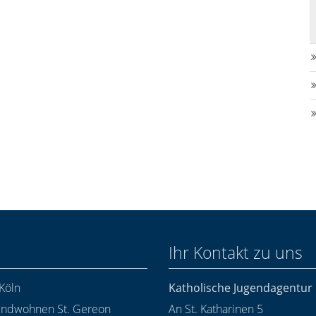
Ihr Kontakt zu uns
Köln
Katholische Jugendagentu
endwohnen St. Gereon
An St. Katharinen 5