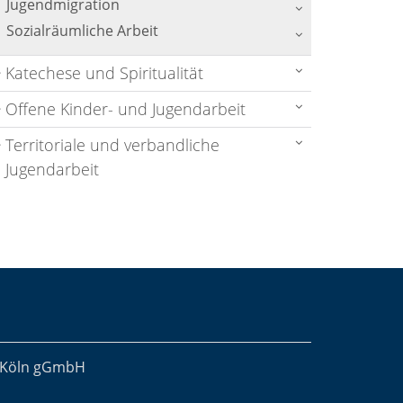
Jugendmigration
Sozialräumliche Arbeit
Katechese und Spiritualität
Offene Kinder- und Jugendarbeit
Territoriale und verbandliche
Jugendarbeit
r Köln gGmbH