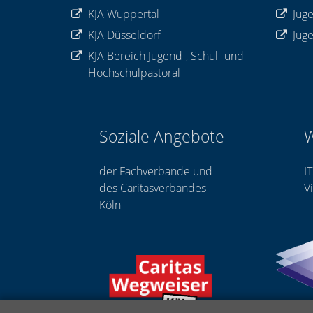
KJA Wuppertal
Jug
KJA Düsseldorf
Jug
KJA Bereich Jugend-, Schul- und
Hochschulpastoral
Soziale Angebote
W
der Fachverbände und
I
des Caritasverbandes
Vi
Köln