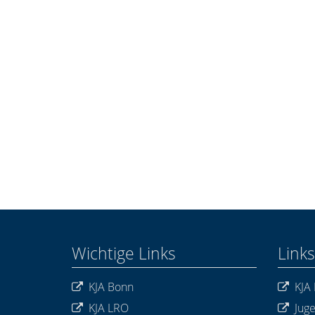
Wichtige Links
Links
KJA Bonn
KJA 
KJA LRO
Jug