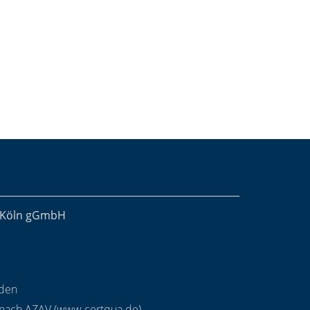
r Köln gGmbH
nden
 nach AZAV (
www.certqua.de
)