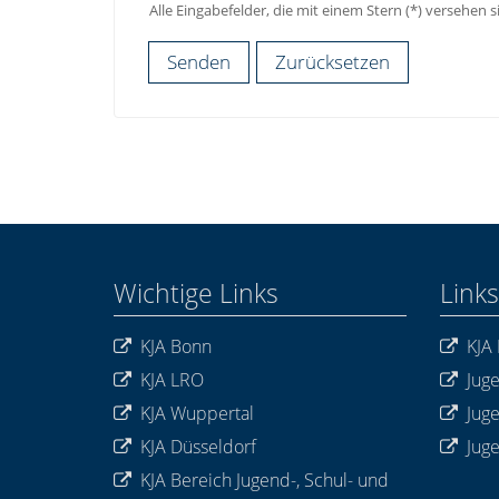
Alle Eingabefelder, die mit einem Stern (*) versehen si
Wichtige Links
Links
KJA Bonn
KJA 
KJA LRO
Jug
KJA Wuppertal
Jug
KJA Düsseldorf
Jug
KJA Bereich Jugend-, Schul- und