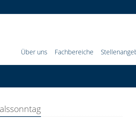
Über uns
Fachbereiche
Stellenange
alssonntag