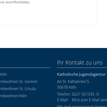
nd, sind Pflichtfelder.
Ihr Kontakt zu uns
Köln
Katholische Jugendagentu
endwohnen St. Gereon
An St. Katharinen 5
50678
Köln
endwohnen St. Ursula
Telefon:
0221 921335 -0
endwohnen Köln
E-Mail:
Klick zum E-Mail se
Wir sind zugelassener Träger