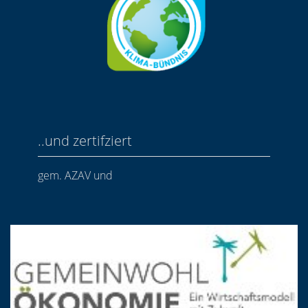
..und zertifziert
gem. AZAV und